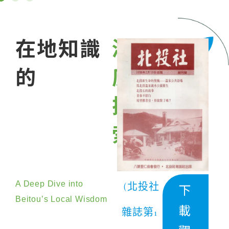
在地知識
深
的
度
探
索
！
A Deep Dive into
下
(北投社
Beitou’s Local Wisdom
載
雜誌第1